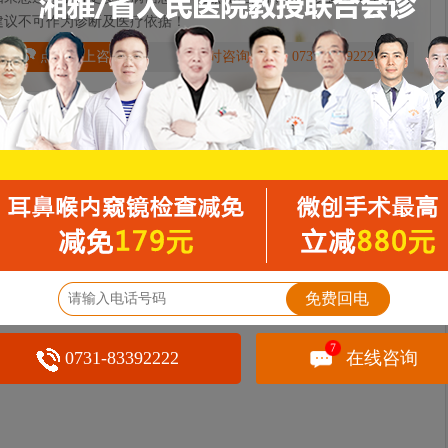
建议不可作为诊断及医疗依据！
点击网上咨询
24小时咨询电话：0731-83392222
免费回电
7
0731-83392222
在线咨询