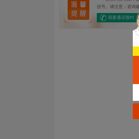
讯
挂号。请注意：咨询
通
道
我要通话预约