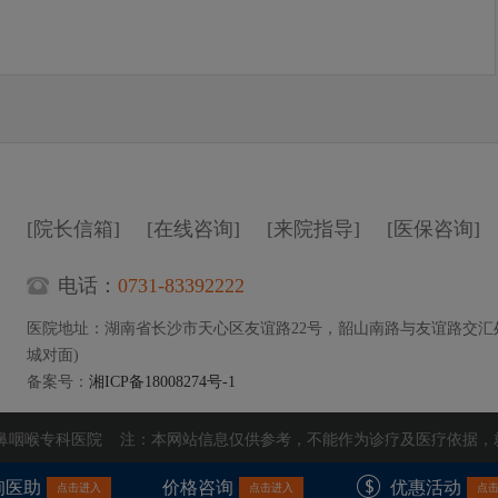
[院长信箱]
[在线咨询]
[来院指导]
[医保咨询]
电话：
0731-83392222
医院地址：湖南省长沙市天心区友谊路22号，韶山南路与友谊路交汇
城对面)
备案号：
湘ICP备18008274号-1
耳鼻咽喉专科医院 注：本网站信息仅供参考，不能作为诊疗及医疗依据，
询医助
价格咨询
优惠活动
点击进入
点击进入
点