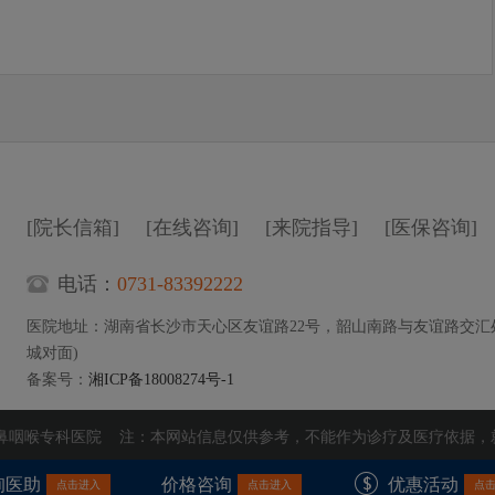
[院长信箱]
[在线咨询]
[来院指导]
[医保咨询]
电话：
0731-83392222
医院地址：湖南省长沙市天心区友谊路22号，韶山南路与友谊路交汇
城对面)
备案号：
湘ICP备18008274号-1
耳鼻咽喉专科医院 注：本网站信息仅供参考，不能作为诊疗及医疗依据，
询医助
价格咨询
优惠活动
点击进入
点击进入
点