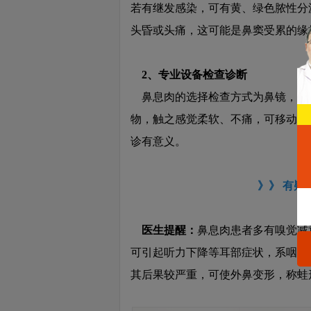
若有继发感染，可有黄、绿色脓性分
讯
通
头昏或头痛，这可能是鼻窦受累的缘
道
2、专业设备检查诊断
鼻息肉的选择检查方式为鼻镜，可
物，触之感觉柔软、不痛，可移动，
诊有意义。
》》 有
医生提醒：
鼻息肉患者多有嗅觉减
可引起听力下降等耳部症状，系咽鼓
其后果较严重，可使外鼻变形，称蛙