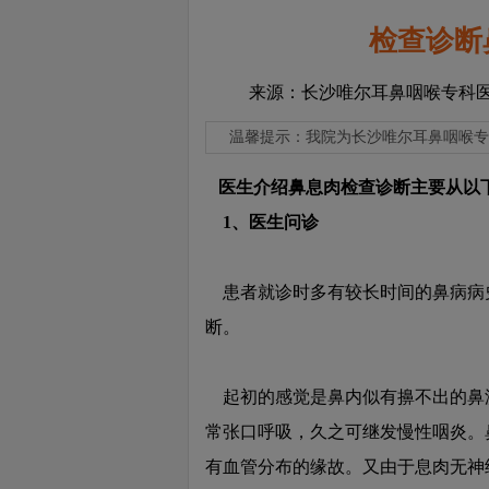
检查诊断
来源：长沙唯尔耳鼻咽喉专科
温馨提示：
我院为长沙唯尔耳鼻咽喉专
医生介绍鼻息肉检查诊断主要从以
1、医生问诊
患者就诊时多有较长时间的鼻病病
断。
起初的感觉是鼻内似有擤不出的鼻
常张口呼吸，久之可继发慢性咽炎。
健
有血管分布的缘故。又由于息肉无神
康
资