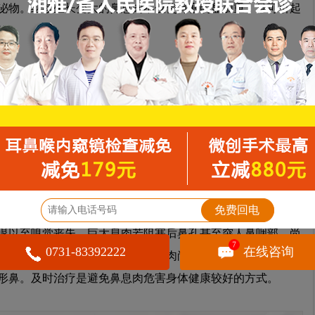
泌物。继续生长变大的鼻息肉不仅使鼻塞明显加重，且可引起
故。
见鼻腔内有单发或者多发的表面光滑的荔枝肉样半透明样肿
一般不易出血。除此之外，鼻内镜、X线鼻窦拍片也对疾病确
疑问？嫌麻烦，直接点击在线咨询《《
免费回电
退以至嗅觉丧失。巨大息肉若阻塞后鼻孔甚至突人鼻咽部，尚
7
0731-83392222
在线咨询
管咽口受压迫所致。少数巨大鼻息肉尚可引起侵蚀性并发症，
形鼻。及时治疗是避免鼻息肉危害身体健康较好的方式。