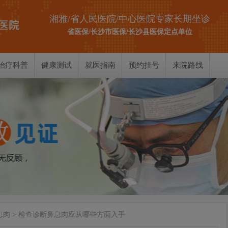
湘雅/省人民医院/中心医院专家长期坐诊
省医保/长沙市医保/长沙县医保定点单位
治疗科普
健康测试
就医指南
预约挂号
来院路线
耳部测试
鼻部测试
喉部测试
息肉
> 检查诊断鼻息肉应从哪些方面入手